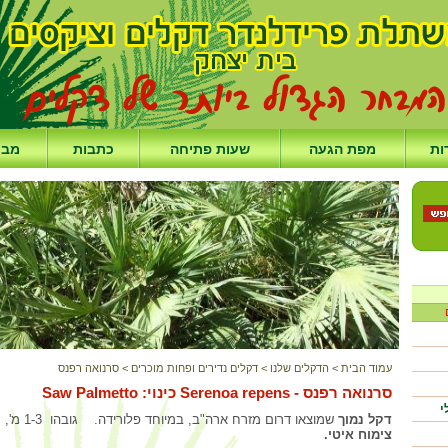
ות
מפת הגעה
שעות פתיחה
כתבות
מבצ
עמוד הבית
>
הדקלים שלנו
>
דקלים נדירים ופחות מוכרים
>
סרנואה רפנס
סרנואה רפנס - Serenoa repens כינוי: Saw Palmetto
י
דקל נמוך
שמוצאו דרום מזרח ארה"ב, במיוחד פלורידה. גובהו 1-3 מ', רוחבו 2-5 מ'.
צימוח איטי.